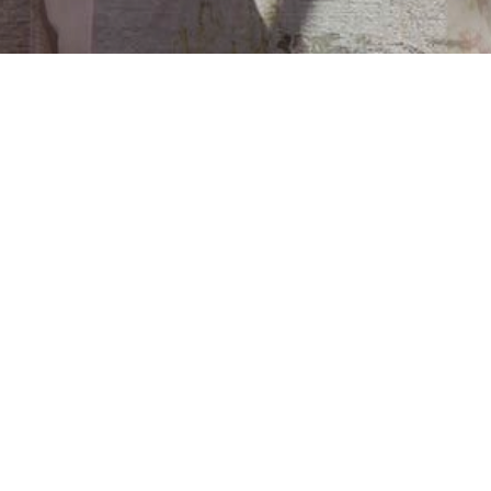
 DITT INTRESSE
ntaktuppgifter för mer information
om objektet
ANMÄL INTRESSE