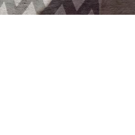
1
2
3
4
ANMÄL
Fyll i dina ko