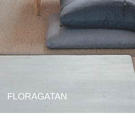
FLORAGATAN
1
2
3
4